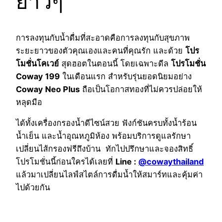
ยาวๆ
การลงทุนกับน้ำดื่มที่สะอาดคือการลงทุนกับสุขภาพ
ระยะยาวของตัวคุณเองและคนที่คุณรัก และด้วย
โปร
โมชั่นโคเวย์
สุดฮอตในตอนนี้ โดยเฉพาะดีล
โปรโมชั่น
Coway 199
ในเดือนแรก สำหรับรุ่นยอดนิยมอย่าง
Coway Neo Plus
ถือเป็นโอกาสทองที่ไม่ควรปล่อยให้
หลุดมือ
ได้ทั้งเครื่องกรองน้ำดีไซน์สวย ฟังก์ชันครบทั้งน้ำร้อน
น้ำเย็น และน้ำอุณหภูมิห้อง พร้อมบริการดูแลรักษา
เปลี่ยนไส้กรองฟรีถึงบ้าน ทักไปปรึกษาและจองสิทธิ์
โปรโมชั่นนี้ก่อนใครได้เลยที่
Line :
@cowaythailand
แล้วมาเปลี่ยนไลฟ์สไตล์การดื่มน้ำให้สมาร์ทและคุ้มค่า
ไปด้วยกัน