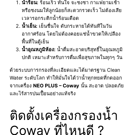
น้ำร้อน:
ร้อนเร็ว ทันใจ จะชงชา กาแฟยามเช้า
หรือชงนมให้ลูกน้อยก็สะดวกรวดเร็ว ไม่ต้องเสีย
เวลารอกระติกน้ำร้อนเดือด
น้ำเย็น:
เย็นชื่นใจ ดับกระหายได้ทันทีในวัน
อากาศร้อน โดยไม่ต้องคอยแช่น้ำขวดให้เปลือง
พื้นที่ในตู้เย็น
น้ำอุณหภูมิห้อง:
น้ำดื่มสะอาดบริสุทธิ์ในอุณหภูมิ
ปกติ เหมาะสำหรับการดื่มเพื่อสุขภาพในทุกๆ วัน
ด้วยระบบการกรองที่ละเอียดและได้มาตรฐาน Clean
Water ระดับโลก ทำให้มั่นใจได้ว่าน้ำทุกหยดที่กดออก
จากเครื่อง
NEO PLUS – Coway
นั้น สะอาด ปลอดภัย
และไร้สารปนเปื้อนอย่างแท้จริง
ติดตั้งเครื่องกรองน้ำ
Coway ที่ไหนดี ?