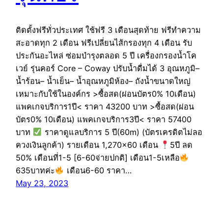
ติดตั้งฟรีทั่วประเทศ ใช้ฟรี 3 เดือนสุดท้าย ฟรีทำความ
สะอาดทุก 2 เดือน ฟรีเปลี่ยนไส้กรองทุก 4 เดือน รับ
ประกันอะไหล่ ซ่อมบำรุงตลอด 5 ปี เครื่องกรองน้ำโค
เวย์ รุ่นคอร์ Core – Coway ปรับน้ำดื่มได้ 3 อุณหภูมิ–
น้ำร้อน– น้ำเย็น– น้ำอุณหภูมิห้อง– ถังน้ำขนาดใหญ่
เหมาะกับใช้ในองค์กร >ซื้อสด(ผ่อนบัตร0% 10เดือน)
แพคเกจบริการ1ปี< ราคา 43200 บาท >ซื้อสด(ผ่อน
บัตร0% 10เดือน) แพคเกจบริการ3ปี< ราคา 57400
บาท
ราคาดูแลบริการ 5 ปี(60m) (บัตรเครดิตไม่ลอ
ควงเงินลูกค้า) รายเดือน 1,270×60 เดือน
5ปี ลด
50% เดือนที่1-5 [6-60จ่ายปกติ] เดือน1-5เหลือ
635บาทค่ะ
เดือน6-60 ราคา…
May 23, 2023